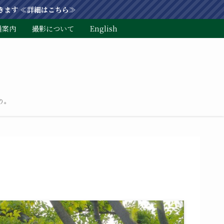
きます ≪詳細はこちら≫
通案内
撮影について
English
り。