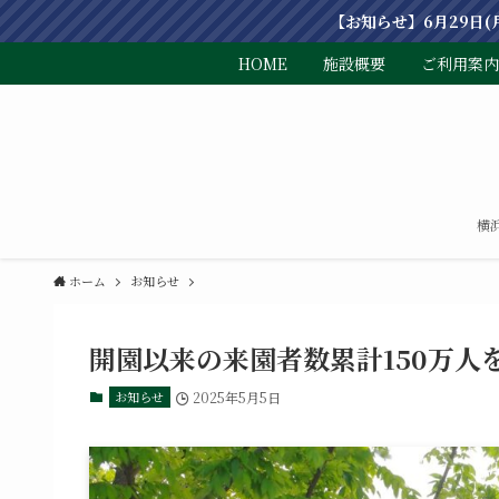
【お知らせ】6月29日
HOME
施設概要
ご利用案内
横
ホーム
お知らせ
開園以来の来園者数累計150万人
お知らせ
2025年5月5日