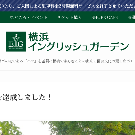
(月)より、ご入園による駐車料金2時間無料サービスを終了させていただ
見どころ・イベント
チケット購入
SHOP&CAFE
交
浜市の花である「バラ」を基調に横浜で楽しむことの出来る園芸文化の薫る庭づく
を達成しました！