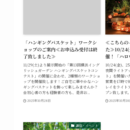
「ハンギングバスケット」ワークシ
≪こちらの
ョップのご案内≪お申込み受付は終
た≫10/24
了致しました≫
催！「ハロ
11/29(土)より展示開始の「第13回横浜イング
10/24(金)、
リッシュガーデン ハンギングバスケットコン
夜間ライトア
テスト」の開催に合わせ、2種類のワークショ
ト」を開催い
ップを開催致します！ご自宅に華やかなハン
営業を17時
ギングバスケットを飾って楽しみませんか？
レイをライト
🌼初心者の方も経験者の方も、是非お...
プン致します。
2025年10月28日
2025年10月1
講座・イベント