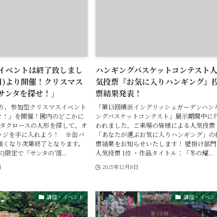
イベントは終了致しまし
ハンギングバスケットコンテスト
1(月)より開催！クリスマス
気投票『お気に入りハンギング』
サンタを探せ！」
票結果発表！
)より、参加型クリスマスイベント
「第13回横浜イングリッシュガーデンハン
せ！」を開催！園内のどこかに
ングバスケットコンテスト」展示期間中に
ンタクロースの人形を探して、オ
われました、ご来場の皆様による人気投票
ッジを手に入れよう！ ※缶バ
「あなたが選ぶお気に入りハンギング」の
無くなり次第終了となります。
票結果をお知らせいたします！ 壁掛け部門
木)限定で「サンタの‘落...
人気投票 1位 ・作品タイトル：「冬の耀...
日
2025年12月8日
講座・イベント
講座・イベン