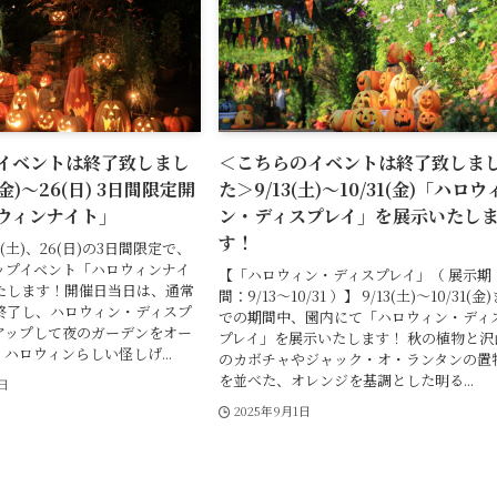
イベントは終了致しまし
＜こちらのイベントは終了致しま
(金)～26(日) 3日間限定開
た＞9/13(土)～10/31(金)「ハロウ
ウィンナイト」
ン・ディスプレイ」を展示いたし
す！
25(土)、26(日)の3日間限定で、
ップイベント「ハロウィンナイ
【「ハロウィン・ディスプレイ」（ 展示期
たします！開催日当日は、通常
間：9/13～10/31 ）】 9/13(土)～10/31(金
で終了し、ハロウィン・ディスプ
での期間中、園内にて「ハロウィン・ディ
アップして夜のガーデンをオー
プレイ」を展示いたします！ 秋の植物と沢
ハロウィンらしい怪しげ...
のカボチャやジャック・オ・ランタンの置
を並べた、オレンジを基調とした明る...
8日
2025年9月1日