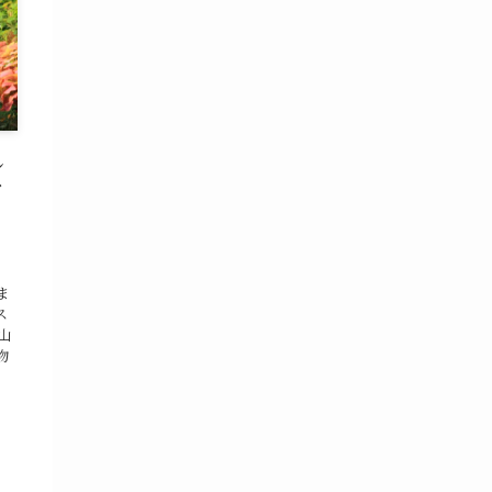
し
ィ
ま
)ま
ス
山
物