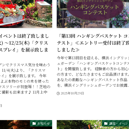
イベントは終了致しまし
「第13回 ハンギングバスケット コ
火) ～12/25(木)「クリス
テスト」≪エントリー受付は終了
スプレイ」を展示致しま
しました≫
今年で第13回目を迎える、横浜イングリッ
ュガーデン「ハンギングバスケットコンテ
デンでクリスマス気分を味わう
ト」を開催致します。 経験者の方から初心
11/4(火)より、「クリスマ
の方まで、どなたさまでもご出品頂けます
レイ」を展示致します。 今年
あなたの素敵なハンギングバスケット作品
およぶ本物のモミの木を使った
を、横浜イングリッシュガーデンでお披露..
マスツリーが初登場！！芝地の
撮影も出来ます♪ 11月上中
2025年10月29日
0日
お知らせ
講座・イベン