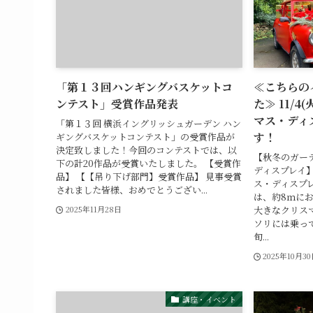
「第１３回ハンギングバスケットコ
≪こちらの
ンテスト」受賞作品発表
た≫ 11/4(
マス・ディ
「第１３回 横浜イングリッシュガーデン ハン
す！
ギングバスケットコンテスト」の受賞作品が
決定致しました！今回のコンテストでは、以
【秋冬のガー
下の計20作品が受賞いたしました。 【受賞作
ディスプレイ】 
品】 【【吊り下げ部門】受賞作品】 見事受賞
ス・ディスプ
されました皆様、おめでとうござい...
は、約8ｍに
大きなクリス
2025年11月28日
ソリには乗って
旬...
2025年10月3
講座・イベント